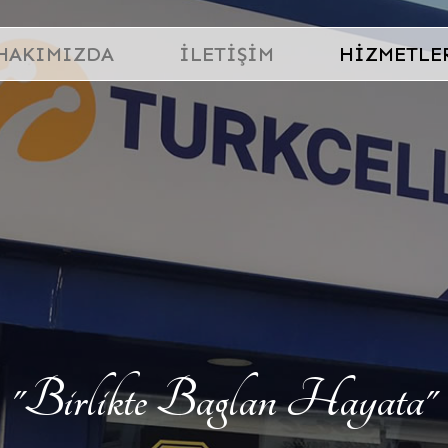
HAKIMIZDA
İLETIŞIM
HIZMETLE
"Birlikte Baglan Hayata"