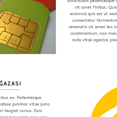
sollicitudin pellentesque
sit amet finibus. Quis
euismod quis est ut ve
consectetur fermentum
venenatis sit amet leo n
condimentum, non maxim
nulla vitae egestas pl
ĞAZASI
pibus ex. Pellentesque
disse pulvinar vitae justo
si feugiat cursus. Duis