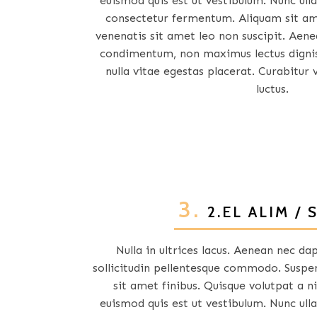
euismod quis est ut vestibulum. Nunc ul
consectetur fermentum. Aliquam sit am
venenatis sit amet leo non suscipit. Aen
condimentum, non maximus lectus dignis
nulla vitae egestas placerat. Curabitur
luctus.
3.
2.EL ALIM / 
Nulla in ultrices lacus. Aenean nec da
sollicitudin pellentesque commodo. Suspen
sit amet finibus. Quisque volutpat a ni
euismod quis est ut vestibulum. Nunc ul