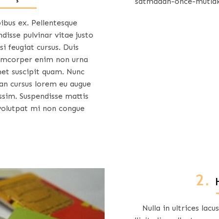
pibus ex. Pellentesque
disse pulvinar vitae justo
si feugiat cursus. Duis
lamcorper enim non urna
et suscipit quam. Nunc
ean cursus lorem eu augue
sim. Suspendisse mattis
 volutpat mi non congue
2.
Nulla in ultrices lac