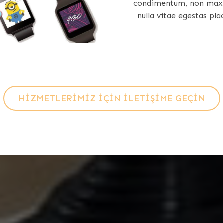
condimentum, non maxim
nulla vitae egestas pl
HIZMETLERIMIZ IÇIN ILETIŞIME GEÇIN