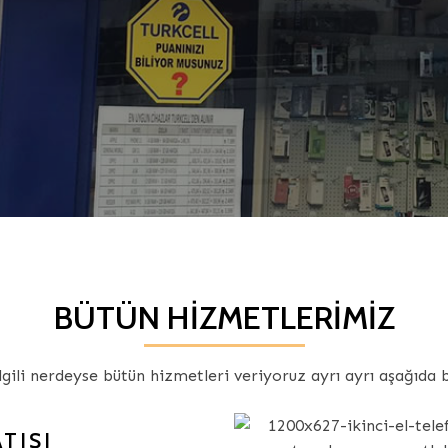
BÜTÜN HIZMETLERIMIZ
ilgili nerdeyse bütün hizmetleri veriyoruz ayrı ayrı aşağıda b
TIŞI