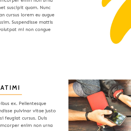
lamcorper enim non urna
et suscipit quam. Nunc
ean cursus lorem eu augue
sim. Suspendisse mattis
 volutpat mi non congue
SATIMI
pibus ex. Pellentesque
disse pulvinar vitae justo
si feugiat cursus. Duis
lamcorper enim non urna