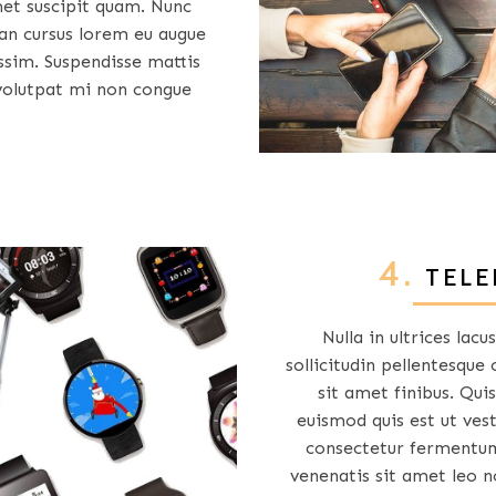
et suscipit quam. Nunc
ean cursus lorem eu augue
sim. Suspendisse mattis
 volutpat mi non congue
4.
TELE
Nulla in ultrices lac
sollicitudin pellentesque
sit amet finibus. Quis
euismod quis est ut ve
consectetur fermentum
venenatis sit amet leo n